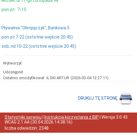
MOSiR, ul 11-go Listopada 98
małoletnich
BILANSE
pon-pt. 7-15
Raport
dostępności
Pływalnia "Olimpijczyk", Bankowa 5
Przetargi
Przetarg
pon-pt 7-22 (oststnie wejście 20:45)
12.04.24
Park
sob, nd 10-22 (oststnie wejście 20:45)
linowy
Przetarg
25.02.20
Wytworzył:
Przetarg
Udostępnił:
24.01.20
Ostatnio zmodyfikował:
ILSKI ARTUR
(2026-03-04 12:27:11)
Przetarg
03.12.19
Biuletyn
DRUKUJ TĘ STRONĘ
Informacji
Publicznej
Polityka
Prywatności
Statystyki serwisu
|
Instrukcja korzystania z BIP
| Wersja
3.0.43
WCAG 2.1 AA
(
30.04.2026 14:38:16
)
Dostęp
do
liczba odwiedzin:
2348
Informacji