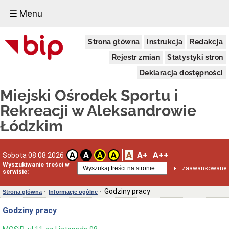
☰ Menu
Informacje
Strona główna
Instrukcja
Redakcja
ogólne
KONKURS
Rejestr zmian
Statystyki stron
NA
STANOWISKO
Deklaracja dostępności
REFERENT
Miejski Ośrodek Sportu i
Aktualności
Sanepid
Rekreacji w Aleksandrowie
Dane
Łódzkim
teleadresowe
Godziny
pracy
A
A+
A++
A
A
A
A
Sobota 08.08.2026
Statut
Wyszukiwanie treści w
zaawansowane
Regulaminy
serwisie:
Osoby
i
Godziny pracy
Strona główna
Informacje ogólne
funkcje
Godziny pracy
RODO
Ochrona